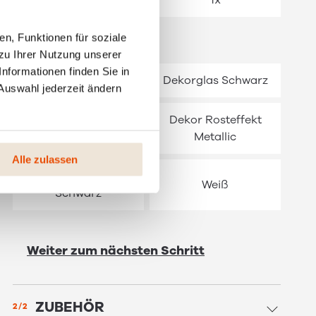
Nein
1x
n, Funktionen für soziale
SEITENVERKLEIDUNG
zu Ihrer Nutzung unserer
nformationen finden Sie in
Schwarz
Dekorglas Schwarz
Auswahl jederzeit ändern
Dekor Rosteffekt
Dekor Rosteffekt
Metallic
Alle zulassen
Dekor Schiefer
Weiß
Schwarz
Weiter zum nächsten Schritt
ZUBEHÖR
2/2