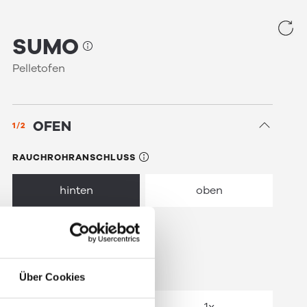
SUMO
Pelletofen
OFEN
1/2
RAUCHROHRANSCHLUSS
hinten
oben
links
MULTIAIR
Über Cookies